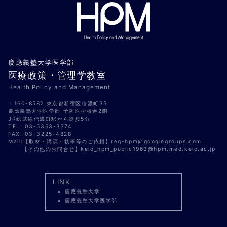
慶應義塾大学医学部
医療政策・管理学教室
Health Policy and Management
〒160-8582 東京都新宿区信濃町35
慶應義塾大学医学部 予防医学校舎2階
JR総武線信濃町駅から徒歩5分
TEL: 03-5363-3774
FAX: 03-3225-4828
Mail:【取材・講演・執筆等のご依頼】req-hpm@googlegroups.com
【その他のお問合せ】keio_hpm_public1963@hpm.med.keio.ac.jp
慶應義塾大学
慶應義塾大学医学部