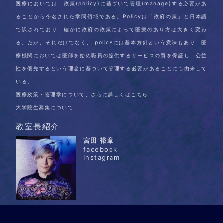
医療においては、政策(policy)に基づいて管理(manage)する必要があ
ることから令名された学問領域である。Policyは「政府の策」と日本語
で訳されており、確かに政府の政策によって医療のあり方は大きく変わ
る。だが、それだけでなく、 policyには基本方針という意味もあり、医
療機関においては医師を始め職員の提供するサービスの質を保証し、公益
性を優先するという理念に基づいて管理する必要があることにも由来して
いる。
医療政策・管理学について、さらに詳しくはこちら
大学院生募集について
教室長紹介
宮田 裕章
facebook
Instagram